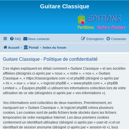
Guitare Classique
FAQ
Nous contacter
S’enregistrer
Connexion
Accueil
Portail
Index du forum
Guitare Classique - Politique de confidentialité
Ces règles expliquent en détail comment « Guitare Classique » et ses sociétés
affiliées (désignés ci-après par « nous », « notre », « nos », « Guitare
Classique », « https://classicguitare.com ») et phpBB (désigné ci-après par
« ils », « eux », « leur », « logiciel phpBB », « www.phpbb.com », « phpBB
Limited », « Équipes phpBB ») utilisent les informations collectées lors de votre
utilisation de ce site (désignées ci-après par « vos informations »).
Vos informations sont collectées de deux manières. Premièrement, en
naviguant sur « Guitare Classique », le logiciel phpBB créera plusieurs
cookies. Les cookies sont de petits fichiers texte stockés dans les fichiers
temporaires de votre navigateur Internet. Les deux premiers cookies
contiennent un identifiant utilisateur (désigné ci-après par « user-id ») et un
identifiant de session anonyme (désigné ci-après par « session-id »), tous