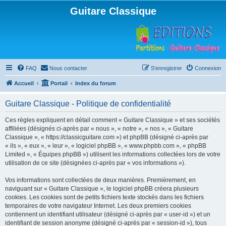
Guitare Classique
FAQ
Nous contacter
S’enregistrer
Connexion
Accueil
Portail
Index du forum
Guitare Classique - Politique de confidentialité
Ces règles expliquent en détail comment « Guitare Classique » et ses sociétés
affiliées (désignés ci-après par « nous », « notre », « nos », « Guitare
Classique », « https://classicguitare.com ») et phpBB (désigné ci-après par
« ils », « eux », « leur », « logiciel phpBB », « www.phpbb.com », « phpBB
Limited », « Équipes phpBB ») utilisent les informations collectées lors de votre
utilisation de ce site (désignées ci-après par « vos informations »).
Vos informations sont collectées de deux manières. Premièrement, en
naviguant sur « Guitare Classique », le logiciel phpBB créera plusieurs
cookies. Les cookies sont de petits fichiers texte stockés dans les fichiers
temporaires de votre navigateur Internet. Les deux premiers cookies
contiennent un identifiant utilisateur (désigné ci-après par « user-id ») et un
identifiant de session anonyme (désigné ci-après par « session-id »), tous