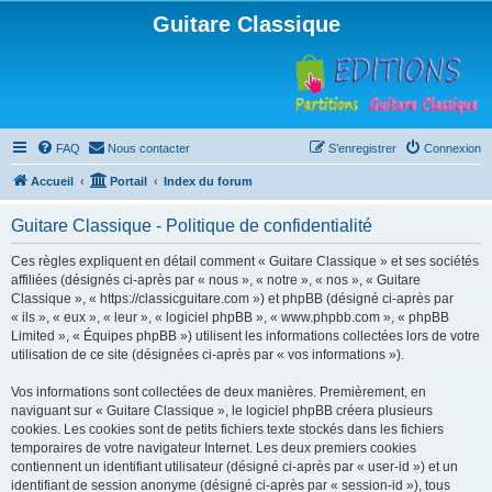
Guitare Classique
FAQ
Nous contacter
S’enregistrer
Connexion
Accueil
Portail
Index du forum
Guitare Classique - Politique de confidentialité
Ces règles expliquent en détail comment « Guitare Classique » et ses sociétés
affiliées (désignés ci-après par « nous », « notre », « nos », « Guitare
Classique », « https://classicguitare.com ») et phpBB (désigné ci-après par
« ils », « eux », « leur », « logiciel phpBB », « www.phpbb.com », « phpBB
Limited », « Équipes phpBB ») utilisent les informations collectées lors de votre
utilisation de ce site (désignées ci-après par « vos informations »).
Vos informations sont collectées de deux manières. Premièrement, en
naviguant sur « Guitare Classique », le logiciel phpBB créera plusieurs
cookies. Les cookies sont de petits fichiers texte stockés dans les fichiers
temporaires de votre navigateur Internet. Les deux premiers cookies
contiennent un identifiant utilisateur (désigné ci-après par « user-id ») et un
identifiant de session anonyme (désigné ci-après par « session-id »), tous