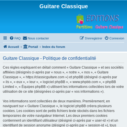
Guitare Classique
FAQ
Nous contacter
S’enregistrer
Connexion
Accueil
Portail
Index du forum
Guitare Classique - Politique de confidentialité
Ces règles expliquent en détail comment « Guitare Classique » et ses sociétés
affiliées (désignés ci-après par « nous », « notre », « nos », « Guitare
Classique », « https://classicguitare.com ») et phpBB (désigné ci-après par
« ils », « eux », « leur », « logiciel phpBB », « www.phpbb.com », « phpBB
Limited », « Équipes phpBB ») utilisent les informations collectées lors de votre
utilisation de ce site (désignées ci-après par « vos informations »).
Vos informations sont collectées de deux manières. Premièrement, en
naviguant sur « Guitare Classique », le logiciel phpBB créera plusieurs
cookies. Les cookies sont de petits fichiers texte stockés dans les fichiers
temporaires de votre navigateur Internet. Les deux premiers cookies
contiennent un identifiant utilisateur (désigné ci-après par « user-id ») et un
identifiant de session anonyme (désigné ci-après par « session-id »), tous