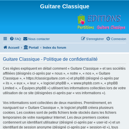
Guitare Classique
FAQ
Nous contacter
S’enregistrer
Connexion
Accueil
Portail
Index du forum
Guitare Classique - Politique de confidentialité
Ces règles expliquent en détail comment « Guitare Classique » et ses sociétés
affiliées (désignés ci-après par « nous », « notre », « nos », « Guitare
Classique », « https://classicguitare.com ») et phpBB (désigné ci-après par
« ils », « eux », « leur », « logiciel phpBB », « www.phpbb.com », « phpBB
Limited », « Équipes phpBB ») utilisent les informations collectées lors de votre
utilisation de ce site (désignées ci-après par « vos informations »).
Vos informations sont collectées de deux manières. Premièrement, en
naviguant sur « Guitare Classique », le logiciel phpBB créera plusieurs
cookies. Les cookies sont de petits fichiers texte stockés dans les fichiers
temporaires de votre navigateur Internet. Les deux premiers cookies
contiennent un identifiant utilisateur (désigné ci-après par « user-id ») et un
identifiant de session anonyme (désigné ci-après par « session-id »), tous