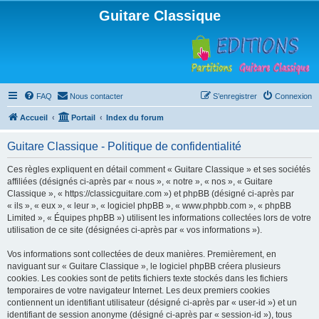
Guitare Classique
FAQ
Nous contacter
S’enregistrer
Connexion
Accueil
Portail
Index du forum
Guitare Classique - Politique de confidentialité
Ces règles expliquent en détail comment « Guitare Classique » et ses sociétés
affiliées (désignés ci-après par « nous », « notre », « nos », « Guitare
Classique », « https://classicguitare.com ») et phpBB (désigné ci-après par
« ils », « eux », « leur », « logiciel phpBB », « www.phpbb.com », « phpBB
Limited », « Équipes phpBB ») utilisent les informations collectées lors de votre
utilisation de ce site (désignées ci-après par « vos informations »).
Vos informations sont collectées de deux manières. Premièrement, en
naviguant sur « Guitare Classique », le logiciel phpBB créera plusieurs
cookies. Les cookies sont de petits fichiers texte stockés dans les fichiers
temporaires de votre navigateur Internet. Les deux premiers cookies
contiennent un identifiant utilisateur (désigné ci-après par « user-id ») et un
identifiant de session anonyme (désigné ci-après par « session-id »), tous