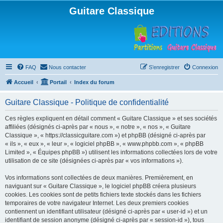
Guitare Classique
FAQ
Nous contacter
S’enregistrer
Connexion
Accueil
Portail
Index du forum
Guitare Classique - Politique de confidentialité
Ces règles expliquent en détail comment « Guitare Classique » et ses sociétés
affiliées (désignés ci-après par « nous », « notre », « nos », « Guitare
Classique », « https://classicguitare.com ») et phpBB (désigné ci-après par
« ils », « eux », « leur », « logiciel phpBB », « www.phpbb.com », « phpBB
Limited », « Équipes phpBB ») utilisent les informations collectées lors de votre
utilisation de ce site (désignées ci-après par « vos informations »).
Vos informations sont collectées de deux manières. Premièrement, en
naviguant sur « Guitare Classique », le logiciel phpBB créera plusieurs
cookies. Les cookies sont de petits fichiers texte stockés dans les fichiers
temporaires de votre navigateur Internet. Les deux premiers cookies
contiennent un identifiant utilisateur (désigné ci-après par « user-id ») et un
identifiant de session anonyme (désigné ci-après par « session-id »), tous