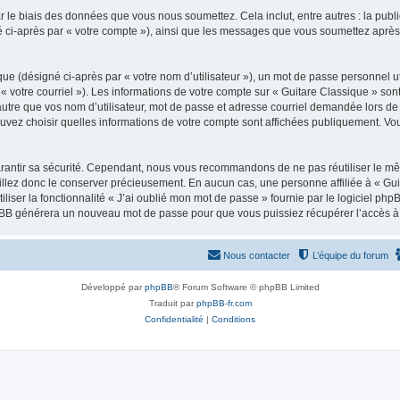
 le biais des données que vous nous soumettez. Cela inclut, entre autres : la publ
gné ci-après par « votre compte »), ainsi que les messages que vous soumettez apr
ue (désigné ci-après par « votre nom d’utilisateur »), un mot de passe personnel ut
 « votre courriel »). Les informations de votre compte sur « Guitare Classique » son
tre que vos nom d’utilisateur, mot de passe et adresse courriel demandée lors de l’
ouvez choisir quelles informations de votre compte sont affichées publiquement. Vo
rantir sa sécurité. Cependant, nous vous recommandons de ne pas réutiliser le mêm
illez donc le conserver précieusement. En aucun cas, une personne affiliée à « Guit
iliser la fonctionnalité « J’ai oublié mon mot de passe » fournie par le logiciel
l phpBB générera un nouveau mot de passe pour que vous puissiez récupérer l’accès à
Nous contacter
L’équipe du forum
Développé par
phpBB
® Forum Software © phpBB Limited
Traduit par
phpBB-fr.com
Confidentialité
|
Conditions