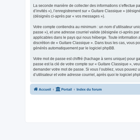
La seconde manière de collecter des informations s’effectue par
d’invités »), l’enregistrement sur « Guitare Classique » (dési
(désignés ci-après par « vos messages »).
Votre compte contiendra au minimum : un nom d’utilisateur uniq
passe »), et une adresse courriel valide (désignée ci-après par
applicables dans le pays qui nous héberge. Toute information au
discrétion de « Guitare Classique ». Dans tous les cas, vous p
générés automatiquement par le logiciel phpBB.
Votre mot de passe est chiffré (hachage à sens unique) pour ga
passe est la clé de votre compte sur « Guitare Classique », veu
demander votre mot de passe. Si vous l’oubliez, vous pouvez ut
d’utilisateur et votre adresse courriel, après quoi le logicie
Accueil
Portail
Index du forum