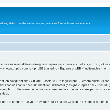
sique, vidéo…) et d'entraide pour les guitaristes francophones, entièrement
 ses sociétés affiliées (désignés ci-après par « nous », « notre », « nos », « Guit
BB », « www.phpbb.com », « phpBB Limited », « Équipes phpBB ») utilisent les informat
, en naviguant sur « Guitare Classique », le logiciel phpBB créera plusieurs cookie
iers cookies contiennent un identifiant utilisateur (désigné ci-après par « user-id 
ciel phpBB. Un troisième cookie sera créé une fois que vous aurez parcouru les suj
sateur.
l phpBB pendant que vous naviguez sur « Guitare Classique ». Ceux-ci sortent du