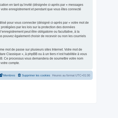
ication en tant qu’invité (désignée ci-après par « messages
ès votre enregistrement et pendant que vous êtes connecté
ilisé pour vous connecter (désigné ci-après par « votre mot de
t protégées par les lois sur la protection des données
enregistrement peut être obligatoire ou facultative, à la
us pouvez également choisir de recevoir ou non les courriels
e mot de passe sur plusieurs sites Internet. Votre mot de
are Classique », à phpBB ou à un tiers n’est habilitée à vous
 phpBB. Ce processus vous demandera de soumettre votre nom
 votre compte.
Membres
Supprimer les cookies
Heures au format
UTC+01:00