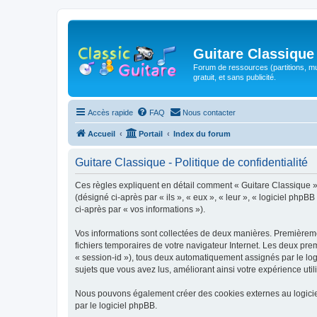
Guitare Classique
Forum de ressources (partitions, mu
gratuit, et sans publicité.
Accès rapide
FAQ
Nous contacter
Accueil
Portail
Index du forum
Guitare Classique - Politique de confidentialité
Ces règles expliquent en détail comment « Guitare Classique » et
(désigné ci-après par « ils », « eux », « leur », « logiciel php
ci-après par « vos informations »).
Vos informations sont collectées de deux manières. Premièrement
fichiers temporaires de votre navigateur Internet. Les deux prem
« session-id »), tous deux automatiquement assignés par le logi
sujets que vous avez lus, améliorant ainsi votre expérience utili
Nous pouvons également créer des cookies externes au logicie
par le logiciel phpBB.