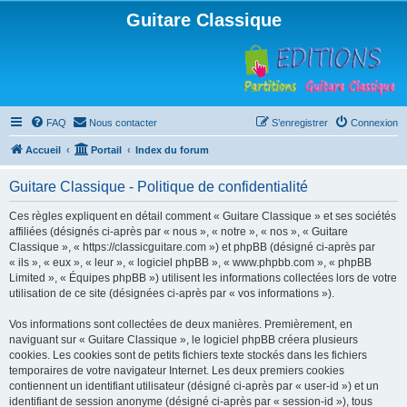
Guitare Classique
FAQ
Nous contacter
S’enregistrer
Connexion
Accueil
Portail
Index du forum
Guitare Classique - Politique de confidentialité
Ces règles expliquent en détail comment « Guitare Classique » et ses sociétés
affiliées (désignés ci-après par « nous », « notre », « nos », « Guitare
Classique », « https://classicguitare.com ») et phpBB (désigné ci-après par
« ils », « eux », « leur », « logiciel phpBB », « www.phpbb.com », « phpBB
Limited », « Équipes phpBB ») utilisent les informations collectées lors de votre
utilisation de ce site (désignées ci-après par « vos informations »).
Vos informations sont collectées de deux manières. Premièrement, en
naviguant sur « Guitare Classique », le logiciel phpBB créera plusieurs
cookies. Les cookies sont de petits fichiers texte stockés dans les fichiers
temporaires de votre navigateur Internet. Les deux premiers cookies
contiennent un identifiant utilisateur (désigné ci-après par « user-id ») et un
identifiant de session anonyme (désigné ci-après par « session-id »), tous