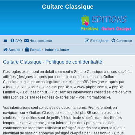
Guitare Classique
FAQ
Nous contacter
S’enregistrer
Connexion
Accueil
Portail
Index du forum
Guitare Classique - Politique de confidentialité
Ces règles expliquent en détail comment « Guitare Classique » et ses sociétés
affiliées (désignés ci-après par « nous », « notre », « nos », « Guitare
Classique », « https://classicguitare.com ») et phpBB (désigné ci-après par
« ils », « eux », « leur », « logiciel phpBB », « www.phpbb.com », « phpBB
Limited », « Équipes phpBB ») utilisent les informations collectées lors de votre
utilisation de ce site (désignées ci-après par « vos informations »).
Vos informations sont collectées de deux manières. Premièrement, en
naviguant sur « Guitare Classique », le logiciel phpBB créera plusieurs
cookies. Les cookies sont de petits fichiers texte stockés dans les fichiers
temporaires de votre navigateur Internet. Les deux premiers cookies
contiennent un identifiant utilisateur (désigné ci-après par « user-id ») et un
identifiant de session anonyme (désigné ci-après par « session-id »), tous