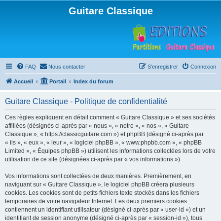
Guitare Classique
FAQ
Nous contacter
S’enregistrer
Connexion
Accueil
Portail
Index du forum
Guitare Classique - Politique de confidentialité
Ces règles expliquent en détail comment « Guitare Classique » et ses sociétés
affiliées (désignés ci-après par « nous », « notre », « nos », « Guitare
Classique », « https://classicguitare.com ») et phpBB (désigné ci-après par
« ils », « eux », « leur », « logiciel phpBB », « www.phpbb.com », « phpBB
Limited », « Équipes phpBB ») utilisent les informations collectées lors de votre
utilisation de ce site (désignées ci-après par « vos informations »).
Vos informations sont collectées de deux manières. Premièrement, en
naviguant sur « Guitare Classique », le logiciel phpBB créera plusieurs
cookies. Les cookies sont de petits fichiers texte stockés dans les fichiers
temporaires de votre navigateur Internet. Les deux premiers cookies
contiennent un identifiant utilisateur (désigné ci-après par « user-id ») et un
identifiant de session anonyme (désigné ci-après par « session-id »), tous