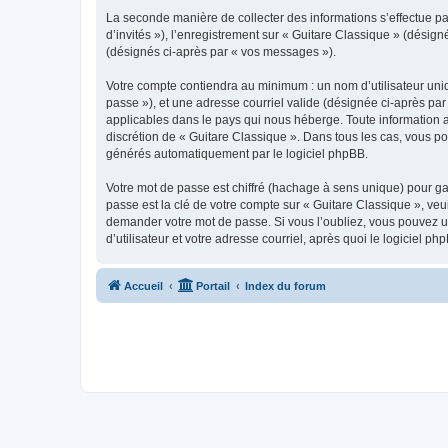
La seconde manière de collecter des informations s’effectue par
d’invités »), l’enregistrement sur « Guitare Classique » (dési
(désignés ci-après par « vos messages »).
Votre compte contiendra au minimum : un nom d’utilisateur uniq
passe »), et une adresse courriel valide (désignée ci-après par
applicables dans le pays qui nous héberge. Toute information au
discrétion de « Guitare Classique ». Dans tous les cas, vous p
générés automatiquement par le logiciel phpBB.
Votre mot de passe est chiffré (hachage à sens unique) pour ga
passe est la clé de votre compte sur « Guitare Classique », veu
demander votre mot de passe. Si vous l’oubliez, vous pouvez ut
d’utilisateur et votre adresse courriel, après quoi le logicie
Accueil
Portail
Index du forum