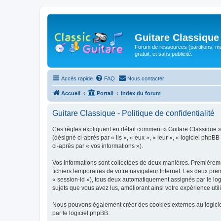
Guitare Classique
Forum de ressources (partitions, mu
gratuit, et sans publicité.
Accès rapide
FAQ
Nous contacter
Accueil
Portail
Index du forum
Guitare Classique - Politique de confidentialité
Ces règles expliquent en détail comment « Guitare Classique » et
(désigné ci-après par « ils », « eux », « leur », « logiciel php
ci-après par « vos informations »).
Vos informations sont collectées de deux manières. Premièrement
fichiers temporaires de votre navigateur Internet. Les deux prem
« session-id »), tous deux automatiquement assignés par le logi
sujets que vous avez lus, améliorant ainsi votre expérience utili
Nous pouvons également créer des cookies externes au logicie
par le logiciel phpBB.