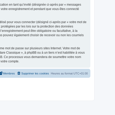
ication en tant qu’invité (désignée ci-après par « messages
ès votre enregistrement et pendant que vous êtes connecté
ilisé pour vous connecter (désigné ci-après par « votre mot de
t protégées par les lois sur la protection des données
enregistrement peut être obligatoire ou facultative, à la
us pouvez également choisir de recevoir ou non les courriels
e mot de passe sur plusieurs sites Internet. Votre mot de
are Classique », à phpBB ou à un tiers n’est habilitée à vous
 phpBB. Ce processus vous demandera de soumettre votre nom
 votre compte.
Membres
Supprimer les cookies
Heures au format
UTC+01:00