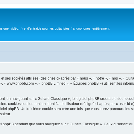
sique, vidéo…) et d'entraide pour les guitaristes francophones, entièrement
 ses sociétés affiliées (désignés ci-après par « nous », « notre », « nos », « Guit
BB », « www.phpbb.com », « phpBB Limited », « Équipes phpBB ») utilisent les informat
, en naviguant sur « Guitare Classique », le logiciel phpBB créera plusieurs cookie
iers cookies contiennent un identifiant utilisateur (désigné ci-après par « user-id 
ciel phpBB. Un troisième cookie sera créé une fois que vous aurez parcouru les suj
sateur.
l phpBB pendant que vous naviguez sur « Guitare Classique ». Ceux-ci sortent du