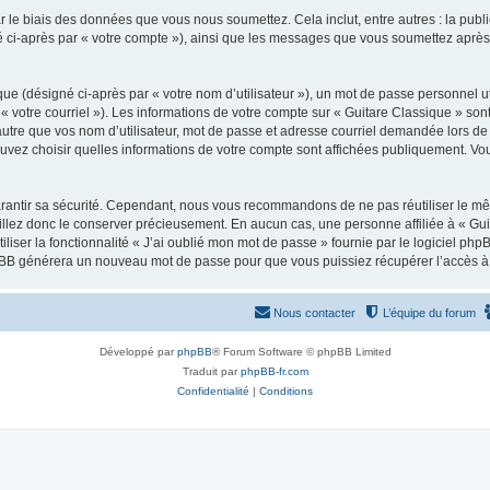
 le biais des données que vous nous soumettez. Cela inclut, entre autres : la publ
gné ci-après par « votre compte »), ainsi que les messages que vous soumettez apr
ue (désigné ci-après par « votre nom d’utilisateur »), un mot de passe personnel ut
 « votre courriel »). Les informations de votre compte sur « Guitare Classique » son
tre que vos nom d’utilisateur, mot de passe et adresse courriel demandée lors de l’
ouvez choisir quelles informations de votre compte sont affichées publiquement. Vo
rantir sa sécurité. Cependant, nous vous recommandons de ne pas réutiliser le mêm
illez donc le conserver précieusement. En aucun cas, une personne affiliée à « Guit
iliser la fonctionnalité « J’ai oublié mon mot de passe » fournie par le logiciel
l phpBB générera un nouveau mot de passe pour que vous puissiez récupérer l’accès à
Nous contacter
L’équipe du forum
Développé par
phpBB
® Forum Software © phpBB Limited
Traduit par
phpBB-fr.com
Confidentialité
|
Conditions