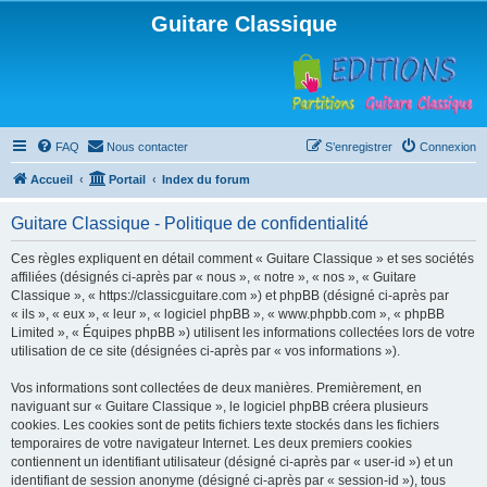
Guitare Classique
FAQ
Nous contacter
S’enregistrer
Connexion
Accueil
Portail
Index du forum
Guitare Classique - Politique de confidentialité
Ces règles expliquent en détail comment « Guitare Classique » et ses sociétés
affiliées (désignés ci-après par « nous », « notre », « nos », « Guitare
Classique », « https://classicguitare.com ») et phpBB (désigné ci-après par
« ils », « eux », « leur », « logiciel phpBB », « www.phpbb.com », « phpBB
Limited », « Équipes phpBB ») utilisent les informations collectées lors de votre
utilisation de ce site (désignées ci-après par « vos informations »).
Vos informations sont collectées de deux manières. Premièrement, en
naviguant sur « Guitare Classique », le logiciel phpBB créera plusieurs
cookies. Les cookies sont de petits fichiers texte stockés dans les fichiers
temporaires de votre navigateur Internet. Les deux premiers cookies
contiennent un identifiant utilisateur (désigné ci-après par « user-id ») et un
identifiant de session anonyme (désigné ci-après par « session-id »), tous