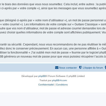
 le biais des données que vous nous soumettez. Cela inclut, entre autres : la publ
gné ci-après par « votre compte »), ainsi que les messages que vous soumettez apr
ue (désigné ci-après par « votre nom d’utilisateur »), un mot de passe personnel ut
 « votre courriel »). Les informations de votre compte sur « Guitare Classique » son
tre que vos nom d’utilisateur, mot de passe et adresse courriel demandée lors de l’
ouvez choisir quelles informations de votre compte sont affichées publiquement. Vo
rantir sa sécurité. Cependant, nous vous recommandons de ne pas réutiliser le mêm
illez donc le conserver précieusement. En aucun cas, une personne affiliée à « Guit
iliser la fonctionnalité « J’ai oublié mon mot de passe » fournie par le logiciel
l phpBB générera un nouveau mot de passe pour que vous puissiez récupérer l’accès à
Nous contacter
L’équipe du forum
Développé par
phpBB
® Forum Software © phpBB Limited
Traduit par
phpBB-fr.com
Confidentialité
|
Conditions