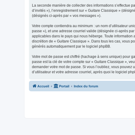
La seconde manière de collecter des informations s’effectue par
d’invités »), l’enregistrement sur « Guitare Classique » (dési
(désignés ci-après par « vos messages »).
Votre compte contiendra au minimum : un nom d’utilisateur uniq
passe »), et une adresse courriel valide (désignée ci-après par
applicables dans le pays qui nous héberge. Toute information au
discrétion de « Guitare Classique ». Dans tous les cas, vous p
générés automatiquement par le logiciel phpBB.
Votre mot de passe est chiffré (hachage à sens unique) pour ga
passe est la clé de votre compte sur « Guitare Classique », veu
demander votre mot de passe. Si vous l’oubliez, vous pouvez ut
d’utilisateur et votre adresse courriel, après quoi le logicie
Accueil
Portail
Index du forum