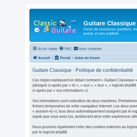
Guitare Classique
Forum de ressources (partitions, mu
gratuit, et sans publicité.
Accès rapide
FAQ
Nous contacter
Accueil
Portail
Index du forum
Guitare Classique - Politique de confidentialité
Ces règles expliquent en détail comment « Guitare Classique » et
(désigné ci-après par « ils », « eux », « leur », « logiciel php
ci-après par « vos informations »).
Vos informations sont collectées de deux manières. Premièrement
fichiers temporaires de votre navigateur Internet. Les deux prem
« session-id »), tous deux automatiquement assignés par le logi
sujets que vous avez lus, améliorant ainsi votre expérience utili
Nous pouvons également créer des cookies externes au logicie
par le logiciel phpBB.