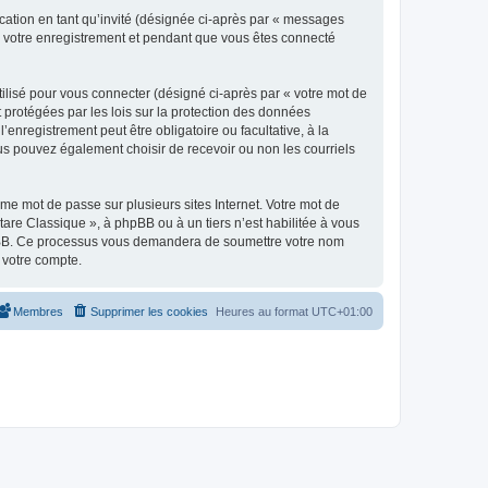
ication en tant qu’invité (désignée ci-après par « messages
ès votre enregistrement et pendant que vous êtes connecté
ilisé pour vous connecter (désigné ci-après par « votre mot de
t protégées par les lois sur la protection des données
enregistrement peut être obligatoire ou facultative, à la
us pouvez également choisir de recevoir ou non les courriels
e mot de passe sur plusieurs sites Internet. Votre mot de
are Classique », à phpBB ou à un tiers n’est habilitée à vous
 phpBB. Ce processus vous demandera de soumettre votre nom
 votre compte.
Membres
Supprimer les cookies
Heures au format
UTC+01:00