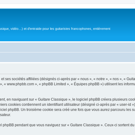
sique, vidéo…) et d'entraide pour les guitaristes francophones, entièrement
 ses sociétés affiliées (désignés ci-après par « nous », « notre », « nos », « Guit
BB », « www.phpbb.com », « phpBB Limited », « Équipes phpBB ») utilisent les informat
, en naviguant sur « Guitare Classique », le logiciel phpBB créera plusieurs cookie
iers cookies contiennent un identifiant utilisateur (désigné ci-après par « user-id 
ciel phpBB. Un troisième cookie sera créé une fois que vous aurez parcouru les suj
sateur.
l phpBB pendant que vous naviguez sur « Guitare Classique ». Ceux-ci sortent du