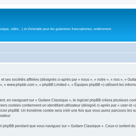
sique, vidéo…) et d'entraide pour les guitaristes francophones, entièrement
 ses sociétés affiliées (désignés ci-après par « nous », « notre », « nos », « Guit
BB », « www.phpbb.com », « phpBB Limited », « Équipes phpBB ») utilisent les informat
, en naviguant sur « Guitare Classique », le logiciel phpBB créera plusieurs cookie
iers cookies contiennent un identifiant utilisateur (désigné ci-après par « user-id 
ciel phpBB. Un troisième cookie sera créé une fois que vous aurez parcouru les suj
sateur.
l phpBB pendant que vous naviguez sur « Guitare Classique ». Ceux-ci sortent du