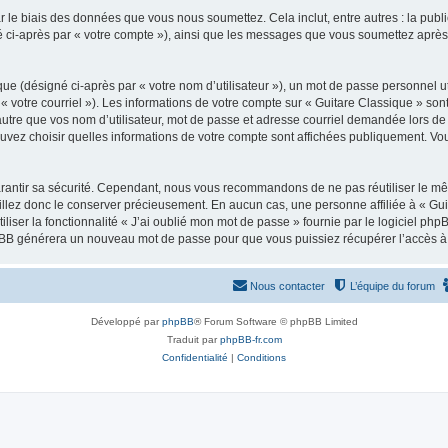
 le biais des données que vous nous soumettez. Cela inclut, entre autres : la publ
gné ci-après par « votre compte »), ainsi que les messages que vous soumettez apr
ue (désigné ci-après par « votre nom d’utilisateur »), un mot de passe personnel ut
 « votre courriel »). Les informations de votre compte sur « Guitare Classique » son
tre que vos nom d’utilisateur, mot de passe et adresse courriel demandée lors de l’
ouvez choisir quelles informations de votre compte sont affichées publiquement. Vo
rantir sa sécurité. Cependant, nous vous recommandons de ne pas réutiliser le mêm
illez donc le conserver précieusement. En aucun cas, une personne affiliée à « Guit
iliser la fonctionnalité « J’ai oublié mon mot de passe » fournie par le logiciel
l phpBB générera un nouveau mot de passe pour que vous puissiez récupérer l’accès à
Nous contacter
L’équipe du forum
Développé par
phpBB
® Forum Software © phpBB Limited
Traduit par
phpBB-fr.com
Confidentialité
|
Conditions