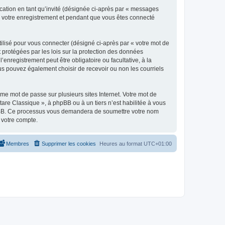
ication en tant qu’invité (désignée ci-après par « messages
ès votre enregistrement et pendant que vous êtes connecté
ilisé pour vous connecter (désigné ci-après par « votre mot de
t protégées par les lois sur la protection des données
enregistrement peut être obligatoire ou facultative, à la
us pouvez également choisir de recevoir ou non les courriels
e mot de passe sur plusieurs sites Internet. Votre mot de
are Classique », à phpBB ou à un tiers n’est habilitée à vous
 phpBB. Ce processus vous demandera de soumettre votre nom
 votre compte.
Membres
Supprimer les cookies
Heures au format
UTC+01:00