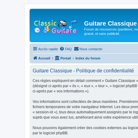
Guitare Classique
Forum de ressources (partitions, mu
gratuit, et sans publicité.
Accès rapide
FAQ
Nous contacter
Accueil
Portail
Index du forum
Guitare Classique - Politique de confidentialité
Ces règles expliquent en détail comment « Guitare Classique » et
(désigné ci-après par « ils », « eux », « leur », « logiciel php
ci-après par « vos informations »).
Vos informations sont collectées de deux manières. Premièrement
fichiers temporaires de votre navigateur Internet. Les deux prem
« session-id »), tous deux automatiquement assignés par le logi
sujets que vous avez lus, améliorant ainsi votre expérience utili
Nous pouvons également créer des cookies externes au logicie
par le logiciel phpBB.