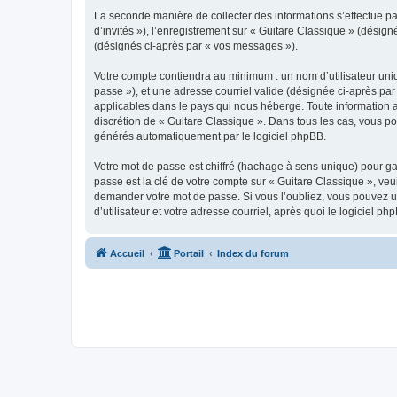
La seconde manière de collecter des informations s’effectue par
d’invités »), l’enregistrement sur « Guitare Classique » (dési
(désignés ci-après par « vos messages »).
Votre compte contiendra au minimum : un nom d’utilisateur uniq
passe »), et une adresse courriel valide (désignée ci-après par
applicables dans le pays qui nous héberge. Toute information au
discrétion de « Guitare Classique ». Dans tous les cas, vous p
générés automatiquement par le logiciel phpBB.
Votre mot de passe est chiffré (hachage à sens unique) pour ga
passe est la clé de votre compte sur « Guitare Classique », veu
demander votre mot de passe. Si vous l’oubliez, vous pouvez ut
d’utilisateur et votre adresse courriel, après quoi le logicie
Accueil
Portail
Index du forum