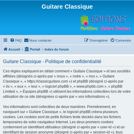
Guitare Classique
FAQ
Nous contacter
S’enregistrer
Connexion
Accueil
Portail
Index du forum
Guitare Classique - Politique de confidentialité
Ces règles expliquent en détail comment « Guitare Classique » et ses sociétés
affiliées (désignés ci-après par « nous », « notre », « nos », « Guitare
Classique », « https://classicguitare.com ») et phpBB (désigné ci-après par
« ils », « eux », « leur », « logiciel phpBB », « www.phpbb.com », « phpBB
Limited », « Équipes phpBB ») utilisent les informations collectées lors de votre
utilisation de ce site (désignées ci-après par « vos informations »).
Vos informations sont collectées de deux manières. Premièrement, en
naviguant sur « Guitare Classique », le logiciel phpBB créera plusieurs
cookies. Les cookies sont de petits fichiers texte stockés dans les fichiers
temporaires de votre navigateur Internet. Les deux premiers cookies
contiennent un identifiant utilisateur (désigné ci-après par « user-id ») et un
identifiant de session anonyme (désigné ci-après par « session-id »), tous