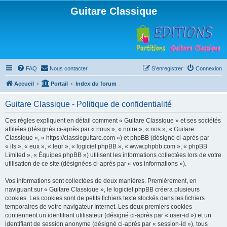
Guitare Classique
FAQ
Nous contacter
S’enregistrer
Connexion
Accueil
Portail
Index du forum
Guitare Classique - Politique de confidentialité
Ces règles expliquent en détail comment « Guitare Classique » et ses sociétés
affiliées (désignés ci-après par « nous », « notre », « nos », « Guitare
Classique », « https://classicguitare.com ») et phpBB (désigné ci-après par
« ils », « eux », « leur », « logiciel phpBB », « www.phpbb.com », « phpBB
Limited », « Équipes phpBB ») utilisent les informations collectées lors de votre
utilisation de ce site (désignées ci-après par « vos informations »).
Vos informations sont collectées de deux manières. Premièrement, en
naviguant sur « Guitare Classique », le logiciel phpBB créera plusieurs
cookies. Les cookies sont de petits fichiers texte stockés dans les fichiers
temporaires de votre navigateur Internet. Les deux premiers cookies
contiennent un identifiant utilisateur (désigné ci-après par « user-id ») et un
identifiant de session anonyme (désigné ci-après par « session-id »), tous