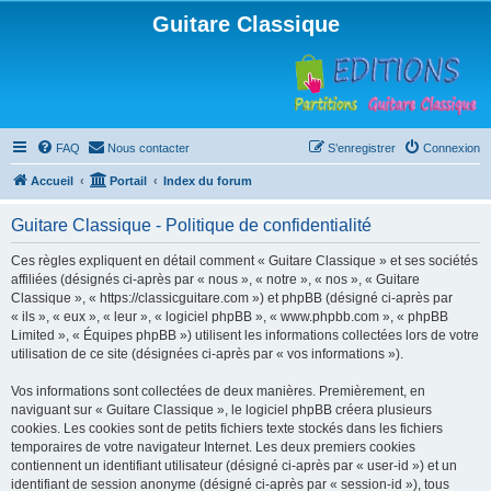
Guitare Classique
FAQ
Nous contacter
S’enregistrer
Connexion
Accueil
Portail
Index du forum
Guitare Classique - Politique de confidentialité
Ces règles expliquent en détail comment « Guitare Classique » et ses sociétés
affiliées (désignés ci-après par « nous », « notre », « nos », « Guitare
Classique », « https://classicguitare.com ») et phpBB (désigné ci-après par
« ils », « eux », « leur », « logiciel phpBB », « www.phpbb.com », « phpBB
Limited », « Équipes phpBB ») utilisent les informations collectées lors de votre
utilisation de ce site (désignées ci-après par « vos informations »).
Vos informations sont collectées de deux manières. Premièrement, en
naviguant sur « Guitare Classique », le logiciel phpBB créera plusieurs
cookies. Les cookies sont de petits fichiers texte stockés dans les fichiers
temporaires de votre navigateur Internet. Les deux premiers cookies
contiennent un identifiant utilisateur (désigné ci-après par « user-id ») et un
identifiant de session anonyme (désigné ci-après par « session-id »), tous