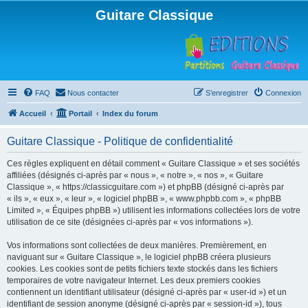
Guitare Classique
FAQ
Nous contacter
S’enregistrer
Connexion
Accueil
Portail
Index du forum
Guitare Classique - Politique de confidentialité
Ces règles expliquent en détail comment « Guitare Classique » et ses sociétés
affiliées (désignés ci-après par « nous », « notre », « nos », « Guitare
Classique », « https://classicguitare.com ») et phpBB (désigné ci-après par
« ils », « eux », « leur », « logiciel phpBB », « www.phpbb.com », « phpBB
Limited », « Équipes phpBB ») utilisent les informations collectées lors de votre
utilisation de ce site (désignées ci-après par « vos informations »).
Vos informations sont collectées de deux manières. Premièrement, en
naviguant sur « Guitare Classique », le logiciel phpBB créera plusieurs
cookies. Les cookies sont de petits fichiers texte stockés dans les fichiers
temporaires de votre navigateur Internet. Les deux premiers cookies
contiennent un identifiant utilisateur (désigné ci-après par « user-id ») et un
identifiant de session anonyme (désigné ci-après par « session-id »), tous