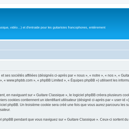
sique, vidéo…) et d'entraide pour les guitaristes francophones, entièrement
 ses sociétés affiliées (désignés ci-après par « nous », « notre », « nos », « Guit
BB », « www.phpbb.com », « phpBB Limited », « Équipes phpBB ») utilisent les informat
, en naviguant sur « Guitare Classique », le logiciel phpBB créera plusieurs cookie
iers cookies contiennent un identifiant utilisateur (désigné ci-après par « user-id 
ciel phpBB. Un troisième cookie sera créé une fois que vous aurez parcouru les suj
sateur.
l phpBB pendant que vous naviguez sur « Guitare Classique ». Ceux-ci sortent du