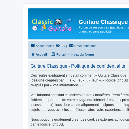
Guitare Classique
Forum de ressources (partitions, mu
gratuit, et sans publicité.
Accès rapide
FAQ
Nous contacter
Accueil
Portail
Index du forum
Guitare Classique - Politique de confidentialité
Ces règles expliquent en détail comment « Guitare Classique » et
(désigné ci-après par « ils », « eux », « leur », « logiciel php
ci-après par « vos informations »).
Vos informations sont collectées de deux manières. Premièrement
fichiers temporaires de votre navigateur Internet. Les deux prem
« session-id »), tous deux automatiquement assignés par le logi
sujets que vous avez lus, améliorant ainsi votre expérience utili
Nous pouvons également créer des cookies externes au logicie
par le logiciel phpBB.