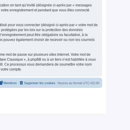
ication en tant qu’invité (désignée ci-après par « messages
ès votre enregistrement et pendant que vous êtes connecté
ilisé pour vous connecter (désigné ci-après par « votre mot de
t protégées par les lois sur la protection des données
enregistrement peut être obligatoire ou facultative, à la
us pouvez également choisir de recevoir ou non les courriels
e mot de passe sur plusieurs sites Internet. Votre mot de
are Classique », à phpBB ou à un tiers n’est habilitée à vous
 phpBB. Ce processus vous demandera de soumettre votre nom
 votre compte.
Membres
Supprimer les cookies
Heures au format
UTC+01:00