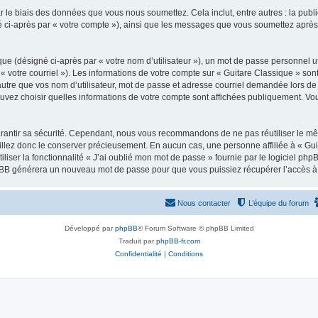
 le biais des données que vous nous soumettez. Cela inclut, entre autres : la publ
gné ci-après par « votre compte »), ainsi que les messages que vous soumettez apr
ue (désigné ci-après par « votre nom d’utilisateur »), un mot de passe personnel ut
 « votre courriel »). Les informations de votre compte sur « Guitare Classique » son
tre que vos nom d’utilisateur, mot de passe et adresse courriel demandée lors de l’
ouvez choisir quelles informations de votre compte sont affichées publiquement. Vo
rantir sa sécurité. Cependant, nous vous recommandons de ne pas réutiliser le mêm
illez donc le conserver précieusement. En aucun cas, une personne affiliée à « Guit
iliser la fonctionnalité « J’ai oublié mon mot de passe » fournie par le logiciel
l phpBB générera un nouveau mot de passe pour que vous puissiez récupérer l’accès à
Nous contacter
L’équipe du forum
Développé par
phpBB
® Forum Software © phpBB Limited
Traduit par
phpBB-fr.com
Confidentialité
|
Conditions