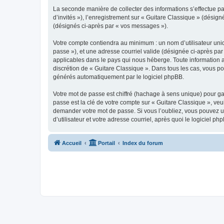
La seconde manière de collecter des informations s’effectue par
d’invités »), l’enregistrement sur « Guitare Classique » (dési
(désignés ci-après par « vos messages »).
Votre compte contiendra au minimum : un nom d’utilisateur uniq
passe »), et une adresse courriel valide (désignée ci-après par
applicables dans le pays qui nous héberge. Toute information au
discrétion de « Guitare Classique ». Dans tous les cas, vous p
générés automatiquement par le logiciel phpBB.
Votre mot de passe est chiffré (hachage à sens unique) pour ga
passe est la clé de votre compte sur « Guitare Classique », veu
demander votre mot de passe. Si vous l’oubliez, vous pouvez ut
d’utilisateur et votre adresse courriel, après quoi le logicie
Accueil
Portail
Index du forum