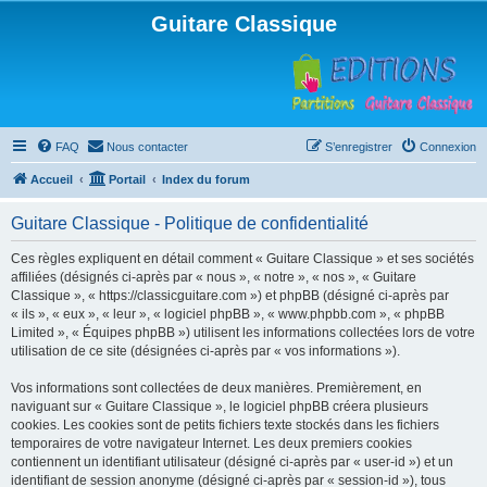
Guitare Classique
FAQ
Nous contacter
S’enregistrer
Connexion
Accueil
Portail
Index du forum
Guitare Classique - Politique de confidentialité
Ces règles expliquent en détail comment « Guitare Classique » et ses sociétés
affiliées (désignés ci-après par « nous », « notre », « nos », « Guitare
Classique », « https://classicguitare.com ») et phpBB (désigné ci-après par
« ils », « eux », « leur », « logiciel phpBB », « www.phpbb.com », « phpBB
Limited », « Équipes phpBB ») utilisent les informations collectées lors de votre
utilisation de ce site (désignées ci-après par « vos informations »).
Vos informations sont collectées de deux manières. Premièrement, en
naviguant sur « Guitare Classique », le logiciel phpBB créera plusieurs
cookies. Les cookies sont de petits fichiers texte stockés dans les fichiers
temporaires de votre navigateur Internet. Les deux premiers cookies
contiennent un identifiant utilisateur (désigné ci-après par « user-id ») et un
identifiant de session anonyme (désigné ci-après par « session-id »), tous