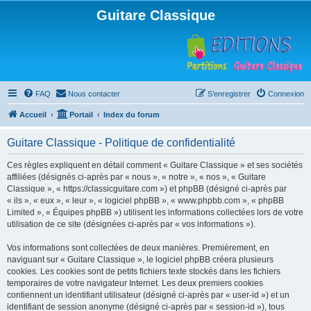
Guitare Classique
FAQ
Nous contacter
S’enregistrer
Connexion
Accueil
Portail
Index du forum
Guitare Classique - Politique de confidentialité
Ces règles expliquent en détail comment « Guitare Classique » et ses sociétés
affiliées (désignés ci-après par « nous », « notre », « nos », « Guitare
Classique », « https://classicguitare.com ») et phpBB (désigné ci-après par
« ils », « eux », « leur », « logiciel phpBB », « www.phpbb.com », « phpBB
Limited », « Équipes phpBB ») utilisent les informations collectées lors de votre
utilisation de ce site (désignées ci-après par « vos informations »).
Vos informations sont collectées de deux manières. Premièrement, en
naviguant sur « Guitare Classique », le logiciel phpBB créera plusieurs
cookies. Les cookies sont de petits fichiers texte stockés dans les fichiers
temporaires de votre navigateur Internet. Les deux premiers cookies
contiennent un identifiant utilisateur (désigné ci-après par « user-id ») et un
identifiant de session anonyme (désigné ci-après par « session-id »), tous