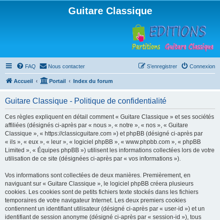
Guitare Classique
FAQ
Nous contacter
S’enregistrer
Connexion
Accueil
Portail
Index du forum
Guitare Classique - Politique de confidentialité
Ces règles expliquent en détail comment « Guitare Classique » et ses sociétés
affiliées (désignés ci-après par « nous », « notre », « nos », « Guitare
Classique », « https://classicguitare.com ») et phpBB (désigné ci-après par
« ils », « eux », « leur », « logiciel phpBB », « www.phpbb.com », « phpBB
Limited », « Équipes phpBB ») utilisent les informations collectées lors de votre
utilisation de ce site (désignées ci-après par « vos informations »).
Vos informations sont collectées de deux manières. Premièrement, en
naviguant sur « Guitare Classique », le logiciel phpBB créera plusieurs
cookies. Les cookies sont de petits fichiers texte stockés dans les fichiers
temporaires de votre navigateur Internet. Les deux premiers cookies
contiennent un identifiant utilisateur (désigné ci-après par « user-id ») et un
identifiant de session anonyme (désigné ci-après par « session-id »), tous