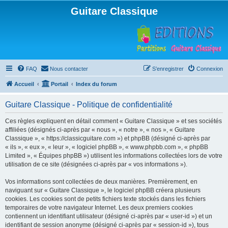
Guitare Classique
FAQ
Nous contacter
S’enregistrer
Connexion
Accueil
Portail
Index du forum
Guitare Classique - Politique de confidentialité
Ces règles expliquent en détail comment « Guitare Classique » et ses sociétés
affiliées (désignés ci-après par « nous », « notre », « nos », « Guitare
Classique », « https://classicguitare.com ») et phpBB (désigné ci-après par
« ils », « eux », « leur », « logiciel phpBB », « www.phpbb.com », « phpBB
Limited », « Équipes phpBB ») utilisent les informations collectées lors de votre
utilisation de ce site (désignées ci-après par « vos informations »).
Vos informations sont collectées de deux manières. Premièrement, en
naviguant sur « Guitare Classique », le logiciel phpBB créera plusieurs
cookies. Les cookies sont de petits fichiers texte stockés dans les fichiers
temporaires de votre navigateur Internet. Les deux premiers cookies
contiennent un identifiant utilisateur (désigné ci-après par « user-id ») et un
identifiant de session anonyme (désigné ci-après par « session-id »), tous