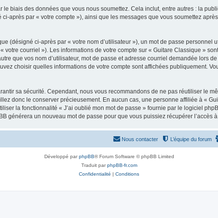
 le biais des données que vous nous soumettez. Cela inclut, entre autres : la publ
gné ci-après par « votre compte »), ainsi que les messages que vous soumettez apr
ue (désigné ci-après par « votre nom d’utilisateur »), un mot de passe personnel ut
 « votre courriel »). Les informations de votre compte sur « Guitare Classique » son
tre que vos nom d’utilisateur, mot de passe et adresse courriel demandée lors de l’
ouvez choisir quelles informations de votre compte sont affichées publiquement. Vo
rantir sa sécurité. Cependant, nous vous recommandons de ne pas réutiliser le mêm
illez donc le conserver précieusement. En aucun cas, une personne affiliée à « Guit
iliser la fonctionnalité « J’ai oublié mon mot de passe » fournie par le logiciel
l phpBB générera un nouveau mot de passe pour que vous puissiez récupérer l’accès à
Nous contacter
L’équipe du forum
Développé par
phpBB
® Forum Software © phpBB Limited
Traduit par
phpBB-fr.com
Confidentialité
|
Conditions