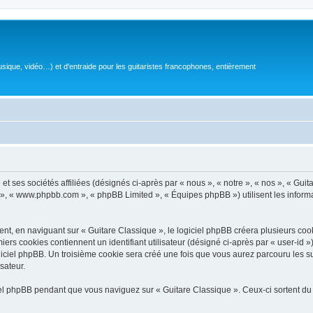
sique, vidéo…) et d'entraide pour les guitaristes francophones, entièrement
 ses sociétés affiliées (désignés ci-après par « nous », « notre », « nos », « Guit
BB », « www.phpbb.com », « phpBB Limited », « Équipes phpBB ») utilisent les informat
, en naviguant sur « Guitare Classique », le logiciel phpBB créera plusieurs cookie
iers cookies contiennent un identifiant utilisateur (désigné ci-après par « user-id 
ciel phpBB. Un troisième cookie sera créé une fois que vous aurez parcouru les suj
sateur.
l phpBB pendant que vous naviguez sur « Guitare Classique ». Ceux-ci sortent du