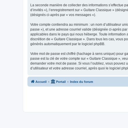
La seconde manière de collecter des informations s’effectue par
d’invités »), l’enregistrement sur « Guitare Classique » (dési
(désignés ci-après par « vos messages »).
Votre compte contiendra au minimum : un nom d’utilisateur uniq
passe »), et une adresse courriel valide (désignée ci-après par
applicables dans le pays qui nous héberge. Toute information au
discrétion de « Guitare Classique ». Dans tous les cas, vous p
générés automatiquement par le logiciel phpBB.
Votre mot de passe est chiffré (hachage à sens unique) pour ga
passe est la clé de votre compte sur « Guitare Classique », veu
demander votre mot de passe. Si vous l’oubliez, vous pouvez ut
d’utilisateur et votre adresse courriel, après quoi le logicie
Accueil
Portail
Index du forum