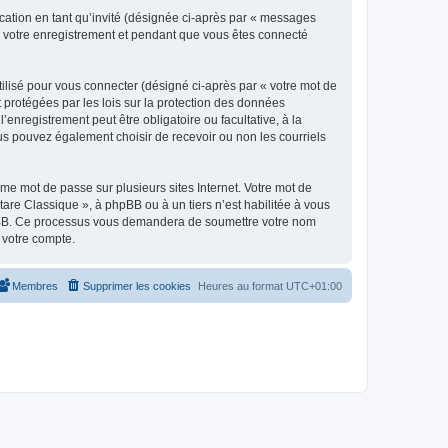
ication en tant qu’invité (désignée ci-après par « messages
ès votre enregistrement et pendant que vous êtes connecté
ilisé pour vous connecter (désigné ci-après par « votre mot de
t protégées par les lois sur la protection des données
enregistrement peut être obligatoire ou facultative, à la
us pouvez également choisir de recevoir ou non les courriels
e mot de passe sur plusieurs sites Internet. Votre mot de
are Classique », à phpBB ou à un tiers n’est habilitée à vous
 phpBB. Ce processus vous demandera de soumettre votre nom
 votre compte.
Membres
Supprimer les cookies
Heures au format
UTC+01:00