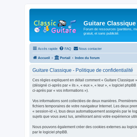
Guitare Classique
Forum de ressources (partitions, mu
gratuit, et sans publicité.
Accès rapide
FAQ
Nous contacter
Accueil
Portail
Index du forum
Guitare Classique - Politique de confidentialité
Ces règles expliquent en détail comment « Guitare Classique » et
(désigné ci-après par « ils », « eux », « leur », « logiciel php
ci-après par « vos informations »).
Vos informations sont collectées de deux manières. Premièrement
fichiers temporaires de votre navigateur Internet. Les deux prem
« session-id »), tous deux automatiquement assignés par le logi
sujets que vous avez lus, améliorant ainsi votre expérience utili
Nous pouvons également créer des cookies externes au logicie
par le logiciel phpBB.