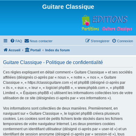
Guitare Classique
FAQ
Nous contacter
S’enregistrer
Connexion
Accueil
Portail
Index du forum
Guitare Classique - Politique de confidentialité
Ces règles expliquent en détail comment « Guitare Classique » et ses sociétés
affiliées (désignés ci-après par « nous », « notre », « nos », « Guitare
Classique », « https://classicguitare.com ») et phpBB (désigné ci-après par
« ils », « eux », « leur », « logiciel phpBB », « www.phpbb.com », « phpBB
Limited », « Équipes phpBB ») utilisent les informations collectées lors de votre
utilisation de ce site (désignées ci-après par « vos informations »).
Vos informations sont collectées de deux manières. Premièrement, en
naviguant sur « Guitare Classique », le logiciel phpBB créera plusieurs
cookies. Les cookies sont de petits fichiers texte stockés dans les fichiers
temporaires de votre navigateur Internet. Les deux premiers cookies
contiennent un identifiant utilisateur (désigné ci-après par « user-id ») et un
identifiant de session anonyme (désigné ci-après par « session-id »), tous