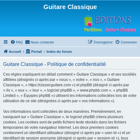
Guitare Classique
FAQ
Nous contacter
S’enregistrer
Connexion
Accueil
Portail
Index du forum
Guitare Classique - Politique de confidentialité
Ces règles expliquent en détail comment « Guitare Classique » et ses sociétés
affiliées (désignés ci-après par « nous », « notre », « nos », « Guitare
Classique », « https://classicguitare.com ») et phpBB (désigné ci-après par
« ils », « eux », « leur », « logiciel phpBB », « www.phpbb.com », « phpBB
Limited », « Équipes phpBB ») utilisent les informations collectées lors de votre
utilisation de ce site (désignées ci-après par « vos informations »).
Vos informations sont collectées de deux manières. Premièrement, en
naviguant sur « Guitare Classique », le logiciel phpBB créera plusieurs
cookies. Les cookies sont de petits fichiers texte stockés dans les fichiers
temporaires de votre navigateur Internet. Les deux premiers cookies
contiennent un identifiant utilisateur (désigné ci-après par « user-id ») et un
identifiant de session anonyme (désigné ci-après par « session-id »), tous