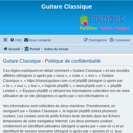
Guitare Classique
FAQ
Nous contacter
S’enregistrer
Connexion
Accueil
Portail
Index du forum
Guitare Classique - Politique de confidentialité
Ces règles expliquent en détail comment « Guitare Classique » et ses sociétés
affiliées (désignés ci-après par « nous », « notre », « nos », « Guitare
Classique », « https://classicguitare.com ») et phpBB (désigné ci-après par
« ils », « eux », « leur », « logiciel phpBB », « www.phpbb.com », « phpBB
Limited », « Équipes phpBB ») utilisent les informations collectées lors de votre
utilisation de ce site (désignées ci-après par « vos informations »).
Vos informations sont collectées de deux manières. Premièrement, en
naviguant sur « Guitare Classique », le logiciel phpBB créera plusieurs
cookies. Les cookies sont de petits fichiers texte stockés dans les fichiers
temporaires de votre navigateur Internet. Les deux premiers cookies
contiennent un identifiant utilisateur (désigné ci-après par « user-id ») et un
identifiant de session anonyme (désigné ci-après par « session-id »), tous