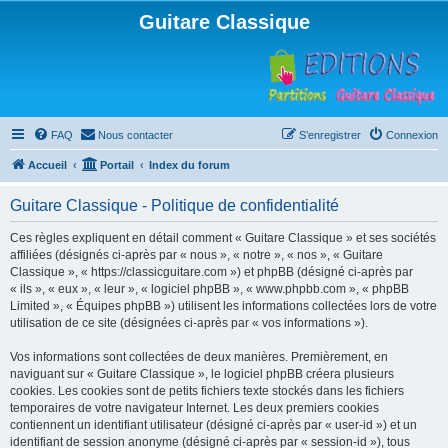
Guitare Classique
FAQ
Nous contacter
S’enregistrer
Connexion
Accueil
Portail
Index du forum
Guitare Classique - Politique de confidentialité
Ces règles expliquent en détail comment « Guitare Classique » et ses sociétés
affiliées (désignés ci-après par « nous », « notre », « nos », « Guitare
Classique », « https://classicguitare.com ») et phpBB (désigné ci-après par
« ils », « eux », « leur », « logiciel phpBB », « www.phpbb.com », « phpBB
Limited », « Équipes phpBB ») utilisent les informations collectées lors de votre
utilisation de ce site (désignées ci-après par « vos informations »).
Vos informations sont collectées de deux manières. Premièrement, en
naviguant sur « Guitare Classique », le logiciel phpBB créera plusieurs
cookies. Les cookies sont de petits fichiers texte stockés dans les fichiers
temporaires de votre navigateur Internet. Les deux premiers cookies
contiennent un identifiant utilisateur (désigné ci-après par « user-id ») et un
identifiant de session anonyme (désigné ci-après par « session-id »), tous