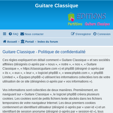
Guitare Classique
FAQ
Nous contacter
S’enregistrer
Connexion
Accueil
Portail
Index du forum
Guitare Classique - Politique de confidentialité
Ces règles expliquent en détail comment « Guitare Classique » et ses sociétés
affiliées (désignés ci-après par « nous », « notre », « nos », « Guitare
Classique », « https://classicguitare.com ») et phpBB (désigné ci-après par
« ils », « eux », « leur », « logiciel phpBB », « www.phpbb.com », « phpBB
Limited », « Équipes phpBB ») utilisent les informations collectées lors de votre
utilisation de ce site (désignées ci-après par « vos informations »).
Vos informations sont collectées de deux manières. Premièrement, en
naviguant sur « Guitare Classique », le logiciel phpBB créera plusieurs
cookies. Les cookies sont de petits fichiers texte stockés dans les fichiers
temporaires de votre navigateur Internet. Les deux premiers cookies
contiennent un identifiant utilisateur (désigné ci-après par « user-id ») et un
identifiant de session anonyme (désigné ci-après par « session-id »), tous