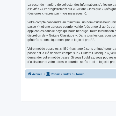
La seconde manière de collecter des informations s’effectue par
d’invités »), l’enregistrement sur « Guitare Classique » (dési
(désignés ci-après par « vos messages »).
Votre compte contiendra au minimum : un nom d’utilisateur uniq
passe »), et une adresse courriel valide (désignée ci-après par
applicables dans le pays qui nous héberge. Toute information au
discrétion de « Guitare Classique ». Dans tous les cas, vous p
générés automatiquement par le logiciel phpBB.
Votre mot de passe est chiffré (hachage à sens unique) pour ga
passe est la clé de votre compte sur « Guitare Classique », veu
demander votre mot de passe. Si vous l’oubliez, vous pouvez ut
d’utilisateur et votre adresse courriel, après quoi le logicie
Accueil
Portail
Index du forum