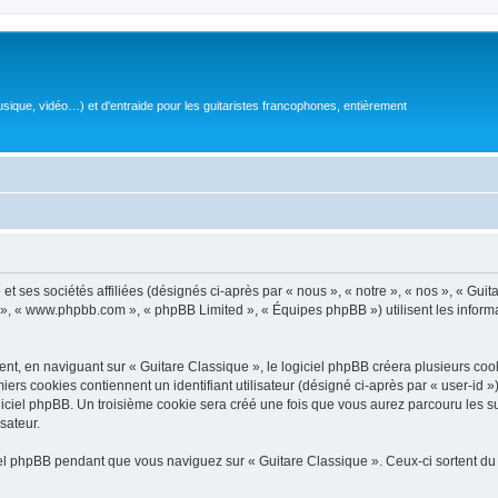
sique, vidéo…) et d'entraide pour les guitaristes francophones, entièrement
 ses sociétés affiliées (désignés ci-après par « nous », « notre », « nos », « Guit
BB », « www.phpbb.com », « phpBB Limited », « Équipes phpBB ») utilisent les informat
, en naviguant sur « Guitare Classique », le logiciel phpBB créera plusieurs cookie
iers cookies contiennent un identifiant utilisateur (désigné ci-après par « user-id 
ciel phpBB. Un troisième cookie sera créé une fois que vous aurez parcouru les suj
sateur.
l phpBB pendant que vous naviguez sur « Guitare Classique ». Ceux-ci sortent du