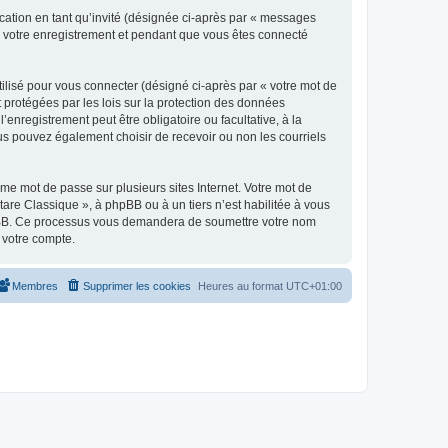
ication en tant qu’invité (désignée ci-après par « messages
ès votre enregistrement et pendant que vous êtes connecté
ilisé pour vous connecter (désigné ci-après par « votre mot de
t protégées par les lois sur la protection des données
enregistrement peut être obligatoire ou facultative, à la
us pouvez également choisir de recevoir ou non les courriels
e mot de passe sur plusieurs sites Internet. Votre mot de
are Classique », à phpBB ou à un tiers n’est habilitée à vous
 phpBB. Ce processus vous demandera de soumettre votre nom
 votre compte.
Membres
Supprimer les cookies
Heures au format
UTC+01:00