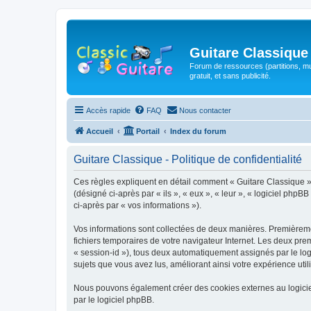
Guitare Classique
Forum de ressources (partitions, mu
gratuit, et sans publicité.
Accès rapide
FAQ
Nous contacter
Accueil
Portail
Index du forum
Guitare Classique - Politique de confidentialité
Ces règles expliquent en détail comment « Guitare Classique » et
(désigné ci-après par « ils », « eux », « leur », « logiciel php
ci-après par « vos informations »).
Vos informations sont collectées de deux manières. Premièrement
fichiers temporaires de votre navigateur Internet. Les deux prem
« session-id »), tous deux automatiquement assignés par le logi
sujets que vous avez lus, améliorant ainsi votre expérience utili
Nous pouvons également créer des cookies externes au logicie
par le logiciel phpBB.