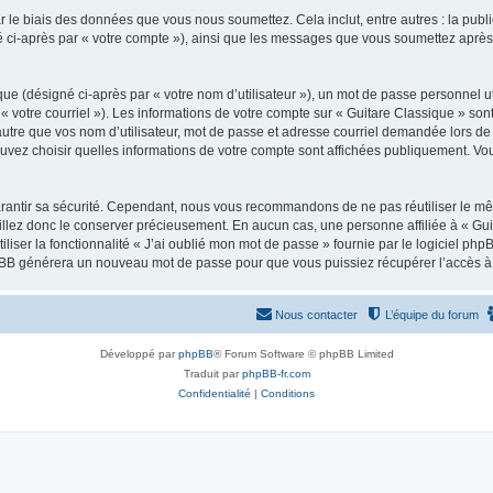
 le biais des données que vous nous soumettez. Cela inclut, entre autres : la publ
gné ci-après par « votre compte »), ainsi que les messages que vous soumettez apr
ue (désigné ci-après par « votre nom d’utilisateur »), un mot de passe personnel ut
 « votre courriel »). Les informations de votre compte sur « Guitare Classique » son
tre que vos nom d’utilisateur, mot de passe et adresse courriel demandée lors de l’
ouvez choisir quelles informations de votre compte sont affichées publiquement. Vo
rantir sa sécurité. Cependant, nous vous recommandons de ne pas réutiliser le mêm
illez donc le conserver précieusement. En aucun cas, une personne affiliée à « Guit
iliser la fonctionnalité « J’ai oublié mon mot de passe » fournie par le logiciel
l phpBB générera un nouveau mot de passe pour que vous puissiez récupérer l’accès à
Nous contacter
L’équipe du forum
Développé par
phpBB
® Forum Software © phpBB Limited
Traduit par
phpBB-fr.com
Confidentialité
|
Conditions