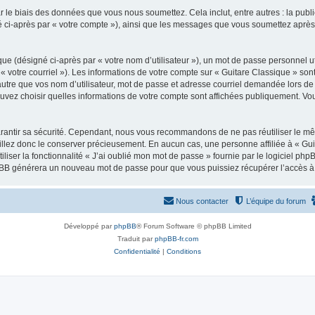
 le biais des données que vous nous soumettez. Cela inclut, entre autres : la publ
gné ci-après par « votre compte »), ainsi que les messages que vous soumettez apr
ue (désigné ci-après par « votre nom d’utilisateur »), un mot de passe personnel ut
 « votre courriel »). Les informations de votre compte sur « Guitare Classique » son
tre que vos nom d’utilisateur, mot de passe et adresse courriel demandée lors de l’
ouvez choisir quelles informations de votre compte sont affichées publiquement. Vo
rantir sa sécurité. Cependant, nous vous recommandons de ne pas réutiliser le mêm
illez donc le conserver précieusement. En aucun cas, une personne affiliée à « Guit
iliser la fonctionnalité « J’ai oublié mon mot de passe » fournie par le logiciel
l phpBB générera un nouveau mot de passe pour que vous puissiez récupérer l’accès à
Nous contacter
L’équipe du forum
Développé par
phpBB
® Forum Software © phpBB Limited
Traduit par
phpBB-fr.com
Confidentialité
|
Conditions