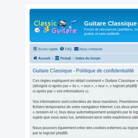
Guitare Classique
Forum de ressources (partitions, mu
gratuit, et sans publicité.
Accès rapide
FAQ
Nous contacter
Accueil
Portail
Index du forum
Guitare Classique - Politique de confidentialité
Ces règles expliquent en détail comment « Guitare Classique » et
(désigné ci-après par « ils », « eux », « leur », « logiciel php
ci-après par « vos informations »).
Vos informations sont collectées de deux manières. Premièrement
fichiers temporaires de votre navigateur Internet. Les deux prem
« session-id »), tous deux automatiquement assignés par le logi
sujets que vous avez lus, améliorant ainsi votre expérience utili
Nous pouvons également créer des cookies externes au logicie
par le logiciel phpBB.