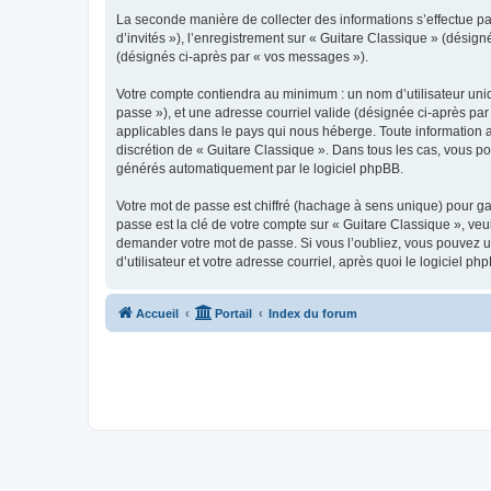
La seconde manière de collecter des informations s’effectue par
d’invités »), l’enregistrement sur « Guitare Classique » (dési
(désignés ci-après par « vos messages »).
Votre compte contiendra au minimum : un nom d’utilisateur uniq
passe »), et une adresse courriel valide (désignée ci-après par
applicables dans le pays qui nous héberge. Toute information au
discrétion de « Guitare Classique ». Dans tous les cas, vous p
générés automatiquement par le logiciel phpBB.
Votre mot de passe est chiffré (hachage à sens unique) pour ga
passe est la clé de votre compte sur « Guitare Classique », veu
demander votre mot de passe. Si vous l’oubliez, vous pouvez ut
d’utilisateur et votre adresse courriel, après quoi le logicie
Accueil
Portail
Index du forum