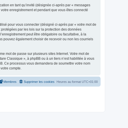
ication en tant qu’invité (désignée ci-après par « messages
ès votre enregistrement et pendant que vous êtes connecté
ilisé pour vous connecter (désigné ci-après par « votre mot de
t protégées par les lois sur la protection des données
enregistrement peut être obligatoire ou facultative, à la
us pouvez également choisir de recevoir ou non les courriels
e mot de passe sur plusieurs sites Internet. Votre mot de
are Classique », à phpBB ou à un tiers n’est habilitée à vous
 phpBB. Ce processus vous demandera de soumettre votre nom
 votre compte.
Membres
Supprimer les cookies
Heures au format
UTC+01:00