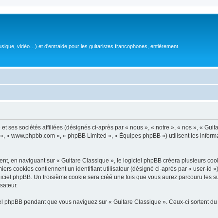
sique, vidéo…) et d'entraide pour les guitaristes francophones, entièrement
 ses sociétés affiliées (désignés ci-après par « nous », « notre », « nos », « Guit
BB », « www.phpbb.com », « phpBB Limited », « Équipes phpBB ») utilisent les informat
, en naviguant sur « Guitare Classique », le logiciel phpBB créera plusieurs cookie
iers cookies contiennent un identifiant utilisateur (désigné ci-après par « user-id 
ciel phpBB. Un troisième cookie sera créé une fois que vous aurez parcouru les suj
sateur.
l phpBB pendant que vous naviguez sur « Guitare Classique ». Ceux-ci sortent du