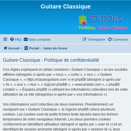
Guitare Classique
FAQ
Nous contacter
S’enregistrer
Connexion
Accueil
Portail
Index du forum
Guitare Classique - Politique de confidentialité
Ces règles expliquent en détail comment « Guitare Classique » et ses sociétés
affiliées (désignés ci-après par « nous », « notre », « nos », « Guitare
Classique », « https://classicguitare.com ») et phpBB (désigné ci-après par
« ils », « eux », « leur », « logiciel phpBB », « www.phpbb.com », « phpBB
Limited », « Équipes phpBB ») utilisent les informations collectées lors de votre
utilisation de ce site (désignées ci-après par « vos informations »).
Vos informations sont collectées de deux manières. Premièrement, en
naviguant sur « Guitare Classique », le logiciel phpBB créera plusieurs
cookies. Les cookies sont de petits fichiers texte stockés dans les fichiers
temporaires de votre navigateur Internet. Les deux premiers cookies
contiennent un identifiant utilisateur (désigné ci-après par « user-id ») et un
identifiant de session anonyme (désigné ci-après par « session-id »), tous