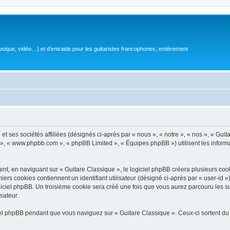
sique, vidéo…) et d'entraide pour les guitaristes francophones, entièrement
 ses sociétés affiliées (désignés ci-après par « nous », « notre », « nos », « Guit
BB », « www.phpbb.com », « phpBB Limited », « Équipes phpBB ») utilisent les informat
, en naviguant sur « Guitare Classique », le logiciel phpBB créera plusieurs cookie
iers cookies contiennent un identifiant utilisateur (désigné ci-après par « user-id 
ciel phpBB. Un troisième cookie sera créé une fois que vous aurez parcouru les suj
sateur.
l phpBB pendant que vous naviguez sur « Guitare Classique ». Ceux-ci sortent du