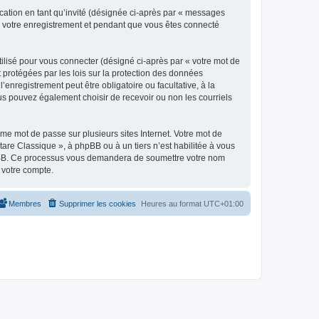
ication en tant qu’invité (désignée ci-après par « messages
ès votre enregistrement et pendant que vous êtes connecté
ilisé pour vous connecter (désigné ci-après par « votre mot de
t protégées par les lois sur la protection des données
enregistrement peut être obligatoire ou facultative, à la
us pouvez également choisir de recevoir ou non les courriels
e mot de passe sur plusieurs sites Internet. Votre mot de
are Classique », à phpBB ou à un tiers n’est habilitée à vous
 phpBB. Ce processus vous demandera de soumettre votre nom
 votre compte.
Membres
Supprimer les cookies
Heures au format
UTC+01:00