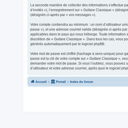
La seconde manière de collecter des informations s’effectue par
d’invités »), l’enregistrement sur « Guitare Classique » (dési
(désignés ci-après par « vos messages »).
Votre compte contiendra au minimum : un nom d’utilisateur uniq
passe »), et une adresse courriel valide (désignée ci-après par
applicables dans le pays qui nous héberge. Toute information au
discrétion de « Guitare Classique ». Dans tous les cas, vous p
générés automatiquement par le logiciel phpBB.
Votre mot de passe est chiffré (hachage à sens unique) pour ga
passe est la clé de votre compte sur « Guitare Classique », veu
demander votre mot de passe. Si vous l’oubliez, vous pouvez ut
d’utilisateur et votre adresse courriel, après quoi le logicie
Accueil
Portail
Index du forum