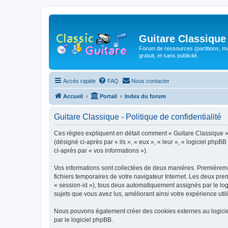
Guitare Classique
Forum de ressources (partitions, mu
gratuit, et sans publicité.
Accès rapide
FAQ
Nous contacter
Accueil
Portail
Index du forum
Guitare Classique - Politique de confidentialité
Ces règles expliquent en détail comment « Guitare Classique » et
(désigné ci-après par « ils », « eux », « leur », « logiciel php
ci-après par « vos informations »).
Vos informations sont collectées de deux manières. Premièrement
fichiers temporaires de votre navigateur Internet. Les deux prem
« session-id »), tous deux automatiquement assignés par le logi
sujets que vous avez lus, améliorant ainsi votre expérience utili
Nous pouvons également créer des cookies externes au logicie
par le logiciel phpBB.