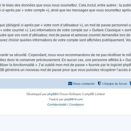
 le biais des données que vous nous soumettez. Cela inclut, entre autres : la publ
gné ci-après par « votre compte »), ainsi que les messages que vous soumettez apr
ue (désigné ci-après par « votre nom d’utilisateur »), un mot de passe personnel ut
 « votre courriel »). Les informations de votre compte sur « Guitare Classique » son
tre que vos nom d’utilisateur, mot de passe et adresse courriel demandée lors de l’
ouvez choisir quelles informations de votre compte sont affichées publiquement. Vo
rantir sa sécurité. Cependant, nous vous recommandons de ne pas réutiliser le mêm
illez donc le conserver précieusement. En aucun cas, une personne affiliée à « Guit
iliser la fonctionnalité « J’ai oublié mon mot de passe » fournie par le logiciel
l phpBB générera un nouveau mot de passe pour que vous puissiez récupérer l’accès à
Nous contacter
L’équipe du forum
Développé par
phpBB
® Forum Software © phpBB Limited
Traduit par
phpBB-fr.com
Confidentialité
|
Conditions