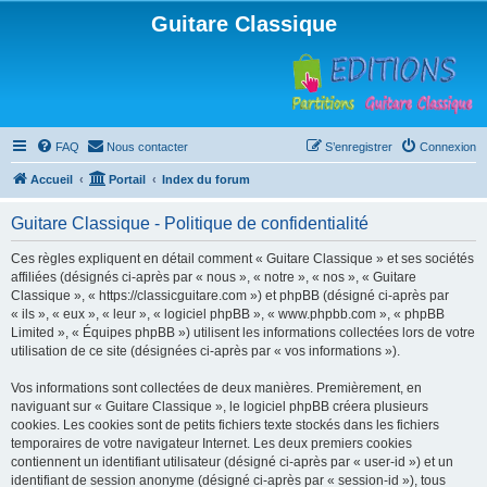
Guitare Classique
FAQ
Nous contacter
S’enregistrer
Connexion
Accueil
Portail
Index du forum
Guitare Classique - Politique de confidentialité
Ces règles expliquent en détail comment « Guitare Classique » et ses sociétés
affiliées (désignés ci-après par « nous », « notre », « nos », « Guitare
Classique », « https://classicguitare.com ») et phpBB (désigné ci-après par
« ils », « eux », « leur », « logiciel phpBB », « www.phpbb.com », « phpBB
Limited », « Équipes phpBB ») utilisent les informations collectées lors de votre
utilisation de ce site (désignées ci-après par « vos informations »).
Vos informations sont collectées de deux manières. Premièrement, en
naviguant sur « Guitare Classique », le logiciel phpBB créera plusieurs
cookies. Les cookies sont de petits fichiers texte stockés dans les fichiers
temporaires de votre navigateur Internet. Les deux premiers cookies
contiennent un identifiant utilisateur (désigné ci-après par « user-id ») et un
identifiant de session anonyme (désigné ci-après par « session-id »), tous