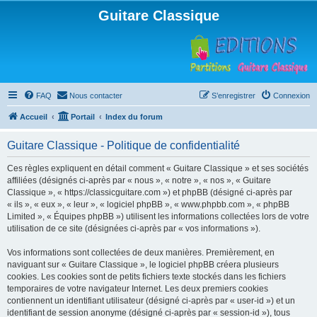
Guitare Classique
FAQ
Nous contacter
S’enregistrer
Connexion
Accueil
Portail
Index du forum
Guitare Classique - Politique de confidentialité
Ces règles expliquent en détail comment « Guitare Classique » et ses sociétés
affiliées (désignés ci-après par « nous », « notre », « nos », « Guitare
Classique », « https://classicguitare.com ») et phpBB (désigné ci-après par
« ils », « eux », « leur », « logiciel phpBB », « www.phpbb.com », « phpBB
Limited », « Équipes phpBB ») utilisent les informations collectées lors de votre
utilisation de ce site (désignées ci-après par « vos informations »).
Vos informations sont collectées de deux manières. Premièrement, en
naviguant sur « Guitare Classique », le logiciel phpBB créera plusieurs
cookies. Les cookies sont de petits fichiers texte stockés dans les fichiers
temporaires de votre navigateur Internet. Les deux premiers cookies
contiennent un identifiant utilisateur (désigné ci-après par « user-id ») et un
identifiant de session anonyme (désigné ci-après par « session-id »), tous