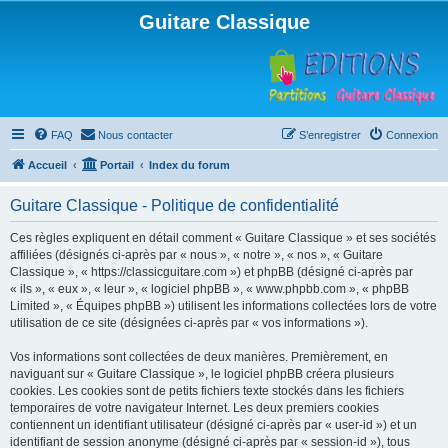
Guitare Classique
FAQ
Nous contacter
S’enregistrer
Connexion
Accueil
Portail
Index du forum
Guitare Classique - Politique de confidentialité
Ces règles expliquent en détail comment « Guitare Classique » et ses sociétés
affiliées (désignés ci-après par « nous », « notre », « nos », « Guitare
Classique », « https://classicguitare.com ») et phpBB (désigné ci-après par
« ils », « eux », « leur », « logiciel phpBB », « www.phpbb.com », « phpBB
Limited », « Équipes phpBB ») utilisent les informations collectées lors de votre
utilisation de ce site (désignées ci-après par « vos informations »).
Vos informations sont collectées de deux manières. Premièrement, en
naviguant sur « Guitare Classique », le logiciel phpBB créera plusieurs
cookies. Les cookies sont de petits fichiers texte stockés dans les fichiers
temporaires de votre navigateur Internet. Les deux premiers cookies
contiennent un identifiant utilisateur (désigné ci-après par « user-id ») et un
identifiant de session anonyme (désigné ci-après par « session-id »), tous