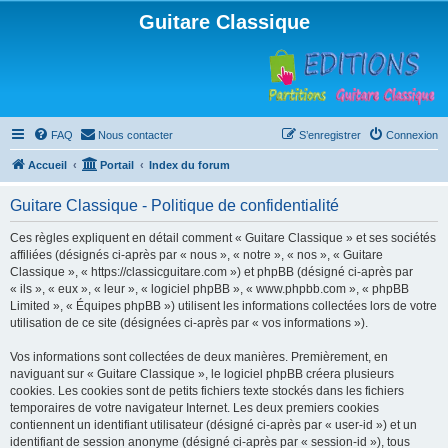
Guitare Classique
FAQ
Nous contacter
S’enregistrer
Connexion
Accueil
Portail
Index du forum
Guitare Classique - Politique de confidentialité
Ces règles expliquent en détail comment « Guitare Classique » et ses sociétés
affiliées (désignés ci-après par « nous », « notre », « nos », « Guitare
Classique », « https://classicguitare.com ») et phpBB (désigné ci-après par
« ils », « eux », « leur », « logiciel phpBB », « www.phpbb.com », « phpBB
Limited », « Équipes phpBB ») utilisent les informations collectées lors de votre
utilisation de ce site (désignées ci-après par « vos informations »).
Vos informations sont collectées de deux manières. Premièrement, en
naviguant sur « Guitare Classique », le logiciel phpBB créera plusieurs
cookies. Les cookies sont de petits fichiers texte stockés dans les fichiers
temporaires de votre navigateur Internet. Les deux premiers cookies
contiennent un identifiant utilisateur (désigné ci-après par « user-id ») et un
identifiant de session anonyme (désigné ci-après par « session-id »), tous