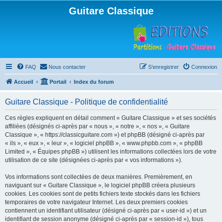
Guitare Classique
FAQ
Nous contacter
S’enregistrer
Connexion
Accueil
Portail
Index du forum
Guitare Classique - Politique de confidentialité
Ces règles expliquent en détail comment « Guitare Classique » et ses sociétés
affiliées (désignés ci-après par « nous », « notre », « nos », « Guitare
Classique », « https://classicguitare.com ») et phpBB (désigné ci-après par
« ils », « eux », « leur », « logiciel phpBB », « www.phpbb.com », « phpBB
Limited », « Équipes phpBB ») utilisent les informations collectées lors de votre
utilisation de ce site (désignées ci-après par « vos informations »).
Vos informations sont collectées de deux manières. Premièrement, en
naviguant sur « Guitare Classique », le logiciel phpBB créera plusieurs
cookies. Les cookies sont de petits fichiers texte stockés dans les fichiers
temporaires de votre navigateur Internet. Les deux premiers cookies
contiennent un identifiant utilisateur (désigné ci-après par « user-id ») et un
identifiant de session anonyme (désigné ci-après par « session-id »), tous