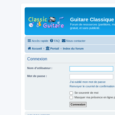
Guitare Classique
Forum de ressources (partitions, mu
gratuit, et sans publicité.
Accès rapide
FAQ
Nous contacter
Accueil
Portail
Index du forum
Connexion
Nom d’utilisateur :
Mot de passe :
J’ai oublié mon mot de passe
Renvoyer le courriel de confirmation
Se souvenir de moi
Masquer ma présence en ligne p