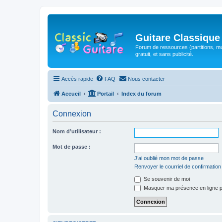
Guitare Classique
Forum de ressources (partitions, mu
gratuit, et sans publicité.
Accès rapide
FAQ
Nous contacter
Accueil
Portail
Index du forum
Connexion
Nom d’utilisateur :
Mot de passe :
J’ai oublié mon mot de passe
Renvoyer le courriel de confirmation
Se souvenir de moi
Masquer ma présence en ligne p