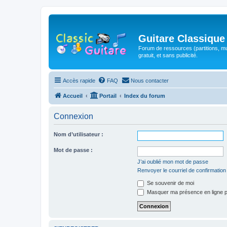
Guitare Classique
Forum de ressources (partitions, mu
gratuit, et sans publicité.
Accès rapide
FAQ
Nous contacter
Accueil
Portail
Index du forum
Connexion
Nom d’utilisateur :
Mot de passe :
J’ai oublié mon mot de passe
Renvoyer le courriel de confirmation
Se souvenir de moi
Masquer ma présence en ligne p