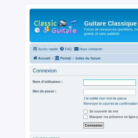
Guitare Classique
Forum de ressources (partitions, mu
gratuit, et sans publicité.
Accès rapide
FAQ
Nous contacter
Accueil
Portail
Index du forum
Connexion
Nom d’utilisateur :
Mot de passe :
J’ai oublié mon mot de passe
Renvoyer le courriel de confirmation
Se souvenir de moi
Masquer ma présence en ligne p