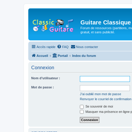
Guitare Classique
Forum de ressources (partitions, mu
gratuit, et sans publicité.
Accès rapide
FAQ
Nous contacter
Accueil
Portail
Index du forum
Connexion
Nom d’utilisateur :
Mot de passe :
J’ai oublié mon mot de passe
Renvoyer le courriel de confirmation
Se souvenir de moi
Masquer ma présence en ligne p