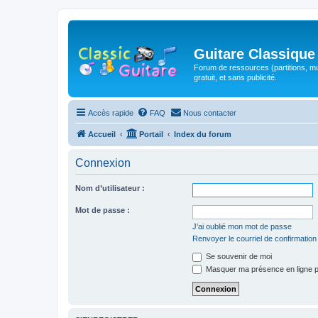
Guitare Classique
Forum de ressources (partitions, mu
gratuit, et sans publicité.
Accès rapide
FAQ
Nous contacter
Accueil
Portail
Index du forum
Connexion
Nom d’utilisateur :
Mot de passe :
J’ai oublié mon mot de passe
Renvoyer le courriel de confirmation
Se souvenir de moi
Masquer ma présence en ligne p