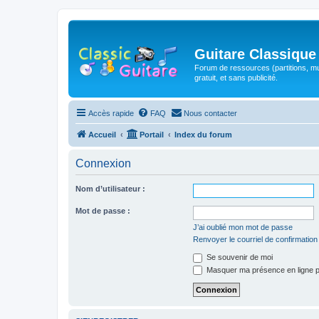
Guitare Classique
Forum de ressources (partitions, mu
gratuit, et sans publicité.
Accès rapide
FAQ
Nous contacter
Accueil
Portail
Index du forum
Connexion
Nom d’utilisateur :
Mot de passe :
J’ai oublié mon mot de passe
Renvoyer le courriel de confirmation
Se souvenir de moi
Masquer ma présence en ligne p