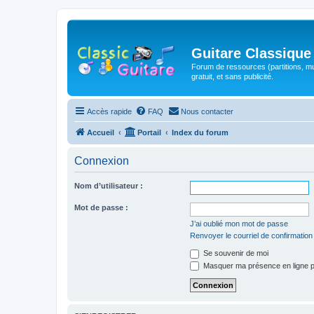
Guitare Classique
Forum de ressources (partitions, mu
gratuit, et sans publicité.
Accès rapide
FAQ
Nous contacter
Accueil
Portail
Index du forum
Connexion
Nom d’utilisateur :
Mot de passe :
J’ai oublié mon mot de passe
Renvoyer le courriel de confirmation
Se souvenir de moi
Masquer ma présence en ligne p