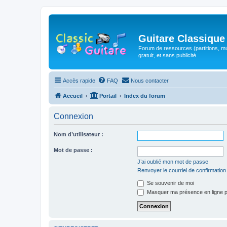
Guitare Classique
Forum de ressources (partitions, mu
gratuit, et sans publicité.
Accès rapide
FAQ
Nous contacter
Accueil
Portail
Index du forum
Connexion
Nom d’utilisateur :
Mot de passe :
J’ai oublié mon mot de passe
Renvoyer le courriel de confirmation
Se souvenir de moi
Masquer ma présence en ligne p