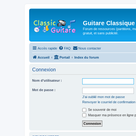
Guitare Classique
Forum de ressources (partitions, mu
gratuit, et sans publicité.
Accès rapide
FAQ
Nous contacter
Accueil
Portail
Index du forum
Connexion
Nom d’utilisateur :
Mot de passe :
J’ai oublié mon mot de passe
Renvoyer le courriel de confirmation
Se souvenir de moi
Masquer ma présence en ligne p