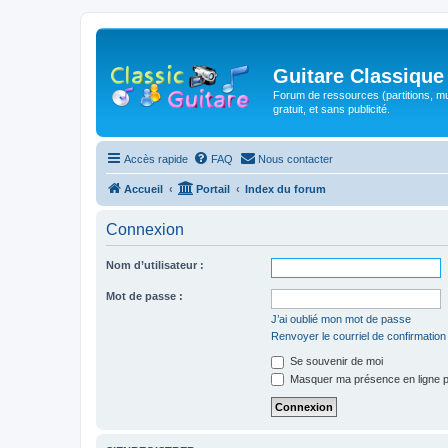
Guitare Classique
Forum de ressources (partitions, mu
gratuit, et sans publicité.
Accès rapide
FAQ
Nous contacter
Accueil
Portail
Index du forum
Connexion
Nom d’utilisateur :
Mot de passe :
J’ai oublié mon mot de passe
Renvoyer le courriel de confirmation
Se souvenir de moi
Masquer ma présence en ligne p